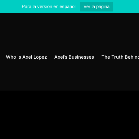
Para la versión en español
Ver la página
Who is Axel Lopez
Axel’s Businesses
The Truth Behin